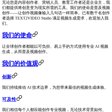
无论您是内容创作者、营销人员、教育工作者还是企业主，我
们都提供将创意变为现实所需的工具。我们的使命是普及视频
创作——让创作视频像输入几句话一样简单。已有数千名创作
者选择 TEXT2VIDEO Studio 满足视频生成需求，欢迎加入我
们。
我们的使命
让全球创作者都能以可负担、易上手的方式使用专业 AI 视频
生成，从而普及视频创作。
我们的价值观
创新
我们持续推动 AI 技术边界，为您带来最佳的视频生成体验。
可及性
我们相信每个人都应能创作专业视频，无论技术背景如何。