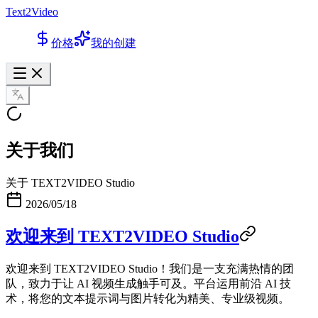
Text2Video
价格
我的创建
关于我们
关于 TEXT2VIDEO Studio
2026/05/18
欢迎来到 TEXT2VIDEO Studio
欢迎来到 TEXT2VIDEO Studio！我们是一支充满热情的团
队，致力于让 AI 视频生成触手可及。平台运用前沿 AI 技
术，将您的文本提示词与图片转化为精美、专业级视频。